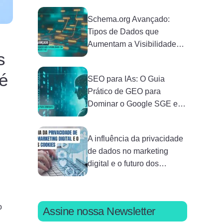
Schema.org Avançado:
Tipos de Dados que
Aumentam a Visibilidade
s
em Buscadores Semânticos
e IAs
 é
SEO para IAs: O Guia
Prático de GEO para
Dominar o Google SGE em
2026
A influência da privacidade
de dados no marketing
digital e o futuro dos
cookies
o
Assine nossa Newsletter