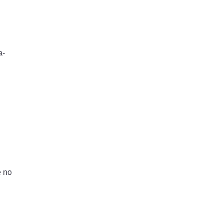
a-
e no