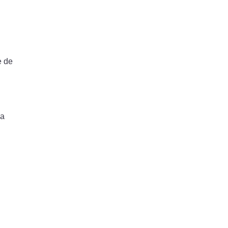
e de
 a