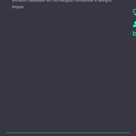
eficazes baseadas em tecnologias inovadoras e designs
limpos.