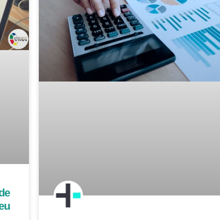
de
seu