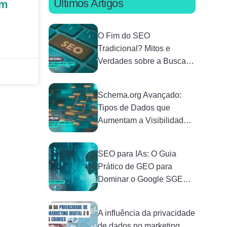
Últimos Artigos
im
O Fim do SEO
Tradicional? Mitos e
Verdades sobre a Busca
por IA e Como se Adaptar
sem Perder Tráfego
Schema.org Avançado:
Tipos de Dados que
Aumentam a Visibilidade
em Buscadores
Semânticos e IAs
SEO para IAs: O Guia
Prático de GEO para
Dominar o Google SGE
em 2026
A influência da privacidade
de dados no marketing