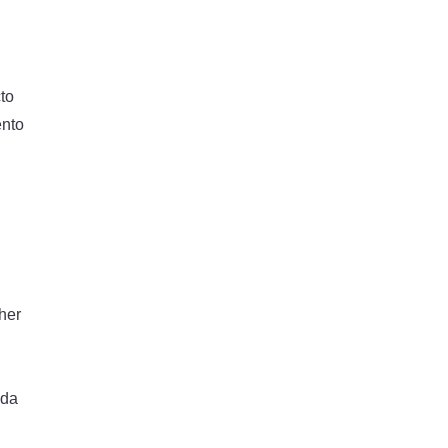
to
ento
her
ida