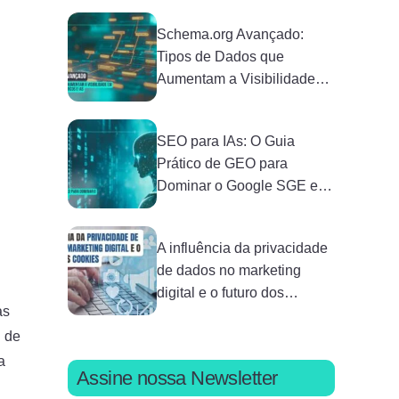
Schema.org Avançado:
Tipos de Dados que
Aumentam a Visibilidade
em Buscadores Semânticos
e IAs
SEO para IAs: O Guia
Prático de GEO para
Dominar o Google SGE em
2026
A influência da privacidade
de dados no marketing
digital e o futuro dos
as
cookies
l de
a
Assine nossa Newsletter